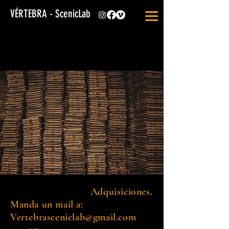
VÉRTEBRA - ScenicLab
Adquisiciones.
Manda un mail a:
Vertebrasceniclab@gmail.com