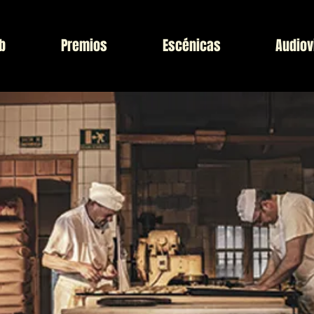
b
Premios
Escénicas
Audiov